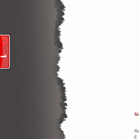
Si
Ro
É 