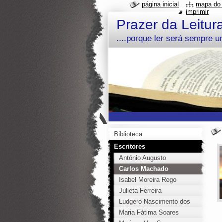
página inicial
mapa do 
imprimir
Prazer da Leitur
....porque ler será sempre 
Biblioteca
Escritores
António Augusto
Carlos Machado
Isabel Moreira Rego
Julieta Ferreira
Ludgero Nascimento dos
Santos
Maria Fátima Soares