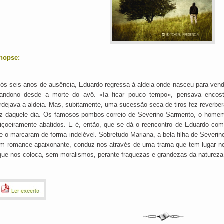
nopse:
ós seis anos de ausência, Eduardo regressa à aldeia onde nasceu para vende
andono desde a morte do avô. «Ia ficar pouco tempo», pensava encost
rdejava a aldeia. Mas, subitamente, uma sucessão seca de tiros fez reverber
z daquele dia. Os famosos pombos-correio de Severino Sarmento, o homem 
aiçoeiramente abatidos. E é, então, que se dá o reencontro de Eduardo c
e o marcaram de forma indelével. Sobretudo Mariana, a bela filha de Severi
m romance apaixonante, conduz-nos através de uma trama que tem lugar no
que nos coloca, sem moralismos, perante fraquezas e grandezas da naturez