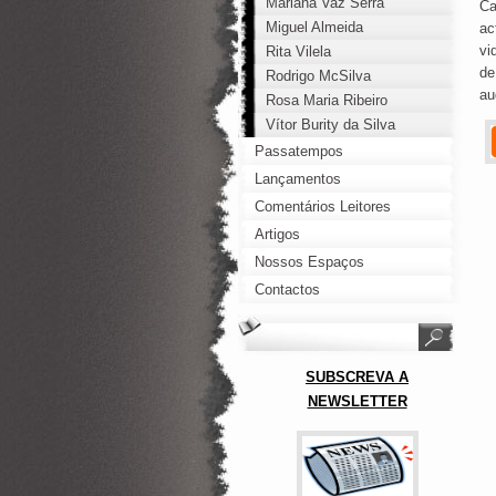
Mariana Vaz Serra
Ca
Miguel Almeida
ac
vi
Rita Vilela
de
Rodrigo McSilva
au
Rosa Maria Ribeiro
Vítor Burity da Silva
Passatempos
Lançamentos
Comentários Leitores
Artigos
Nossos Espaços
Contactos
SUBSCREVA A
NEWSLETTER