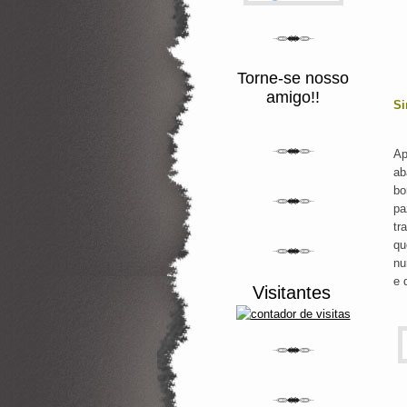
Torne-se nosso
amigo!!
Si
Ap
ab
bo
pa
tr
qu
nu
e 
Visitantes