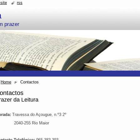
site
rss
a
um prazer
Home
Contactos
ontactos
razer da Leitura
rada:
Travessa do Açougue, n.º3 2º
040-255 Rio Maior
ntacto Telefónico:
965 383 393