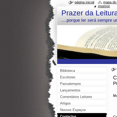
página inicial
mapa do 
imprimir
Prazer da Leitur
....porque ler será sempre 
Biblioteca
C
Escritores
P
Passatempos
Lançamentos
Mo
Comentários Leitores
2
Artigos
Nossos Espaços
Contactos
Co