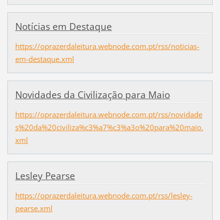
Notícias em Destaque
https://oprazerdaleitura.webnode.com.pt/rss/noticias-
em-destaque.xml
Novidades da Civilização para Maio
https://oprazerdaleitura.webnode.com.pt/rss/novidade
s%20da%20civiliza%c3%a7%c3%a3o%20para%20maio.
xml
Lesley Pearse
https://oprazerdaleitura.webnode.com.pt/rss/lesley-
pearse.xml