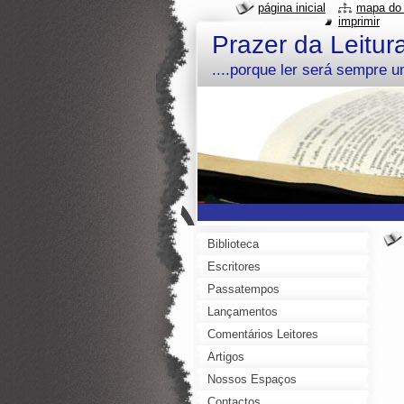
página inicial
mapa do 
imprimir
Prazer da Leitur
....porque ler será sempre 
Biblioteca
Escritores
Passatempos
Lançamentos
Comentários Leitores
Artigos
Nossos Espaços
Contactos