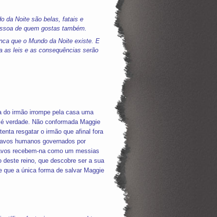
 da Noite são belas, fatais e
pessoa de quem gostas também.
nca que o Mundo da Noite existe. E
 as leis e as consequências serão
a do irmão irrompe pela casa uma
o é verdade. Não conformada Maggie
enta resgatar o irmão que afinal fora
cravos humanos governados por
ravos recebem-na como um messias
 deste reino, que descobre ser a sua
e que a única forma de salvar Maggie