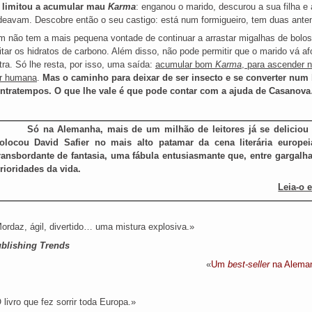
 limitou a acumular mau
Karma
: enganou o marido, descurou a sua filha e
deavam. Descobre então o seu castigo: está num formigueiro, tem duas ant
m não tem a mais pequena vontade de continuar a arrastar migalhas de bolos,
itar os hidratos de carbono. Além disso, não pode permitir que o marido vá 
tra. Só lhe resta, por isso, uma saída:
acumular bom
Karma
, para ascender n
r humana
.
Mas o caminho para deixar de ser insecto e se converter num 
ntratempos. O que lhe vale é que pode contar com a ajuda de Casanov
Só na Alemanha, mais de um milhão de leitores já se deliciou 
olocou David Safier no mais alto patamar da cena literária europe
ransbordante de fantasia, uma fábula entusiasmante que, entre gargalhad
rioridades da vida.
Leia-o 
ordaz, ágil, divertido… uma mistura explosiva.»
blishing Trends
«
Um
best-seller
na Alemanh
 livro que fez sorrir toda Europa.»