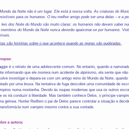
Mundo da Noite não é um lugar. Ele está à nossa volta. As criaturas do Mundo
resistíveis para os humanos. O teu melhor amigo pode ser uma delas – e a 
 leis dos Noite do Mundo são muito claras: os humanos não devem saber nu
 membros do Mundo da Noite nunca deverão apaixonar-se por humanos. Viola
rríveis.
tas são histórias sobre o que acontece quando as regras são quebradas.
nopse:
a
ggie é o retrato de uma adolescente comum. No entanto, quando a namorad
ite informando que ele morrera num acidente de alpinismo, ela sente que nã
solve investigar e depara-se com um antigo reino do Mundo da Noite, quando t
ptado por uma bruxa. Na tentativa de fuga descobre uma comunidade de es
mpiros numa montanha. Devido às roupas modernas que usa os outros esc
e os irá conduzir à liberdade. Mas também conhece Delos, o príncipe vampiro
ma gémea. Hunter Redfern o pai de Delos parece controlar a situação e decid
transformá-la num vampiro mesmo contra a sua vontade.
bre a autora: