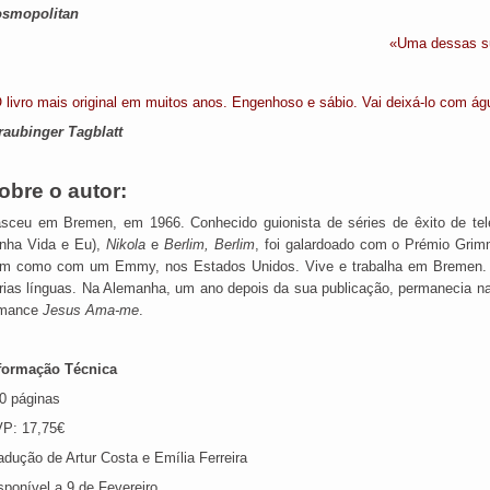
smopolitan
«Uma dessas su
 livro mais original em muitos anos. Engenhoso e sábio. Vai deixá-lo com ág
raubinger Tagblatt
obre o autor:
sceu em Bremen, em 1966. Conhecido guionista de séries de êxito de te
nha Vida e Eu),
Nikola
e
Berlim, Berlim
, foi galardoado com o Prémio Gri
m como com um Emmy, nos Estados Unidos. Vive e trabalha em Bremen
rias línguas. Na Alemanha, um ano depois da sua publicação, permanecia na
omance
Jesus Ama-me
.
formação Técnica
0 páginas
P: 17,75€
adução de Artur Costa e Emília Ferreira
sponível a
9 de Fevereiro
.