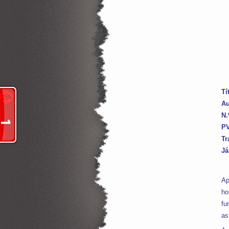
Tí
Au
N.
P
Tr
Já
Ap
ho
fu
as