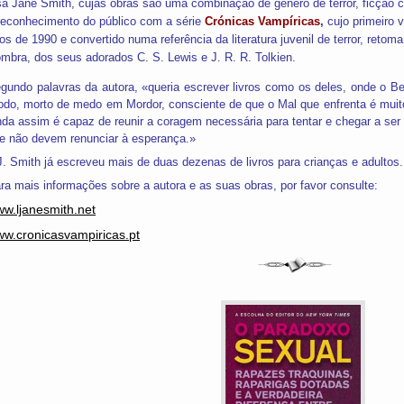
sa Jane Smith, cujas obras são uma combinação de género de terror, ficção ci
reconhecimento do público com a série
Crónicas Vampíricas
,
cujo primeiro 
os de 1990 e convertido numa referência da literatura juvenil de terror, retom
mbra, dos seus adorados C. S. Lewis e J. R. R. Tolkien.
gundo palavras da autora, «queria escrever livros como os deles, onde o B
odo, morto de medo em Mordor, consciente de que o Mal que enfrenta é muit
nda assim é capaz de reunir a coragem necessária para tentar e chegar a ser 
e não devem renunciar à esperança.»
J. Smith já escreveu mais de duas dezenas de livros para crianças e adultos.
ra mais informações sobre a autora e as suas obras, por favor consulte:
w.ljanesmith.net
w.cronicasvampiricas.pt