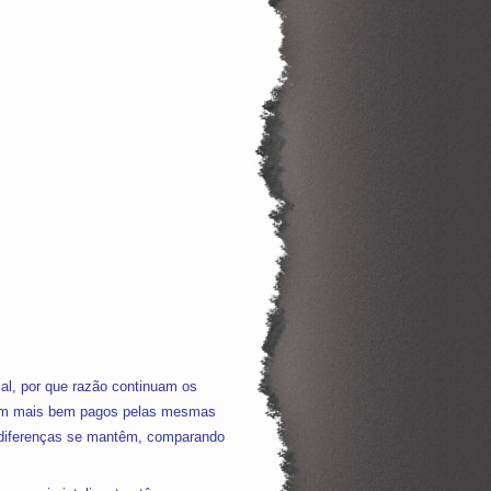
ial, por que razão continuam os
erem mais bem pagos pelas mesmas
 diferenças se mantêm, comparando