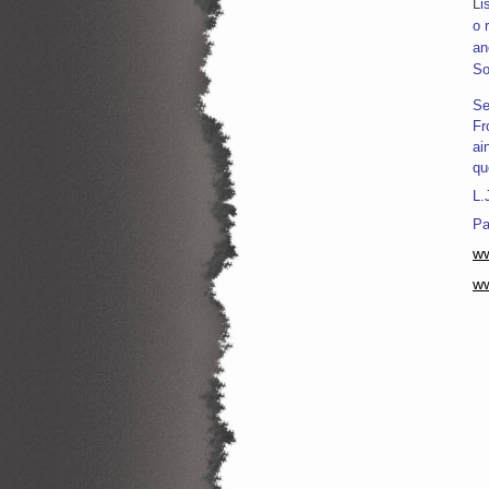
L
i
o 
an
So
Se
Fr
ai
qu
L.
Pa
ww
ww