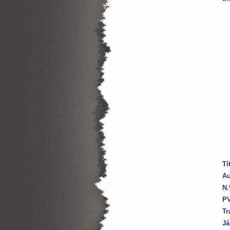
Tí
Au
N.
P
Tr
Já