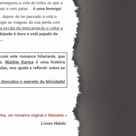
 amargurou a vida de todos os que a
enas e seis patas…
é uma formiga
!
 depois de ter passado a vida a
afogar as mágoas da sua perda com
a escala da reencarnação e voltar a
bípede é duro e está pejado de
a…
com este romance hilariante, que
ia.
Maldito Karma
é uma história
as, nos ajuda a reflectir sobre as
e descubra o segredo da felicidade!
a, um romance original e hilariante.»
Livres Hebdo