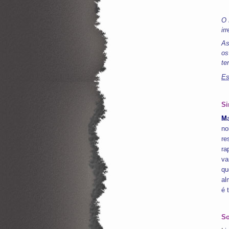
O 
ir
As
os
te
Es
Si
M
no
re
ra
va
qu
al
é 
So