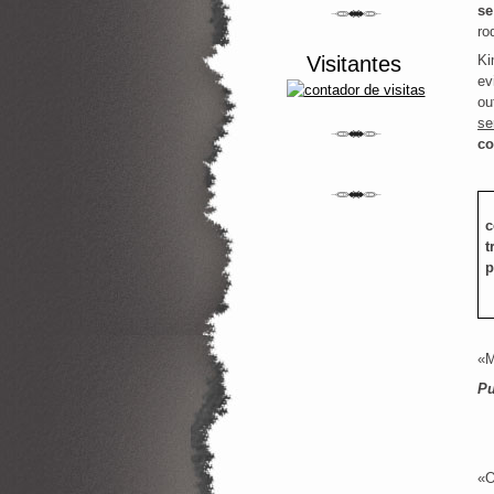
se
ro
Visitantes
Ki
ev
ou
se
co
c
t
p
«M
Pu
«O