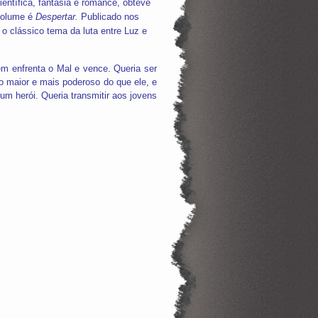
entífica, fantasia e romance, obteve
volume é
Despertar.
Publicado nos
a o clássico tema da luta entre Luz e
em enfrenta o Mal e vence. Queria ser
o maior e mais poderoso do que ele, e
um herói. Queria transmitir aos jovens