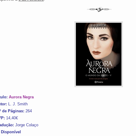
tulo:
Aurora Negra
tor:
L. J. Smith
º de Páginas:
264
VP:
14,40€
adução:
Jorge Colaço
 Disponível