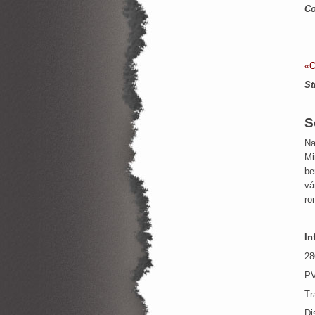
Co
«O
St
S
Na
Mi
be
vá
r
In
28
PV
Tr
Di